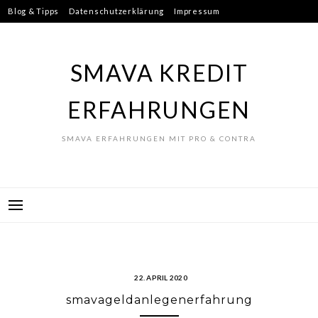
Skip
Blog & Tipps
Datenschutzerklärung
Impressum
to
Ist Smava seriös?
content
SMAVA KREDIT
ERFAHRUNGEN
SMAVA ERFAHRUNGEN MIT PRO & CONTRA
22. APRIL 2020
smavageldanlegenerfahrung