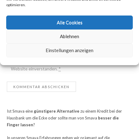
Name
*
optimieren.
E-Mail-Adresse
*
Alle Cookies
Website
Ablehnen
Einstellungen anzeigen
Mit der Nutzung dieses Formulars erklärst du dich mit der
Speicherung und Verarbeitung deiner Daten durch diese
Website einverstanden.
*
Ist Smava eine
günstigere Alternative
zu einem Kredit bei der
Hausbank um die Ecke oder sollte man von Smava
besser die
Finger lassen
?
In unseren Smava Erfahrungen gehen wir prägnant auf die